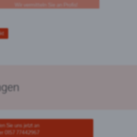
Wir vermitteln Sie an Profis!
kt
ngen
en Sie uns jetzt an
er 0157 77442967