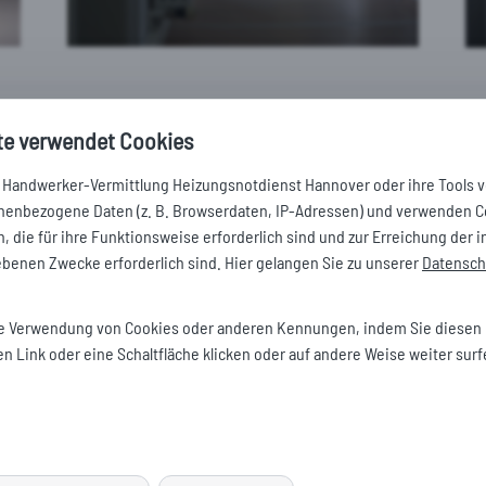
zungsinstallateurs und schon funktioniert die Heizung wieder und heizt Ih
te verwendet Cookies
darf man als Hobby- und Heimwerker die Reparatur nicht auf die leichte Sch
gen ist.
 Handwerker-Vermittlung Heizungsnotdienst Hannover oder ihre Tools v
nenbezogene Daten (z. B. Browserdaten, IP-Adressen) und verwenden C
dienst Hannover und sind damit auf der sicheren Seite. Unsere Hotline hat
die für ihre Funktionsweise erforderlich sind und zur Erreichung der i
ekt beim ersten
Anruf
an einen unserer Heizungsinstallateure in Hannover w
ebenen Zwecke erforderlich sind. Hier gelangen Sie zu unserer
Datensch
ie Verwendung von Cookies oder anderen Kennungen, indem Sie diesen
en Link oder eine Schaltfläche klicken oder auf andere Weise weiter surf
ngsinstallateur