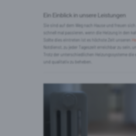
Ein Einblick in unsere Leistungen
Sie sind auf dem Weg nach Hause und freuen sich 
schnell mal passieren, wenn die Heizung in den ka
Sollte dies eintreten ist es höchste Zeit unseren
He
Notdienst, zu jeder Tageszeit erreichbar zu sein
Trotz der unterschiedlichen Heizungssysteme die e
und qualitativ zu beheben.