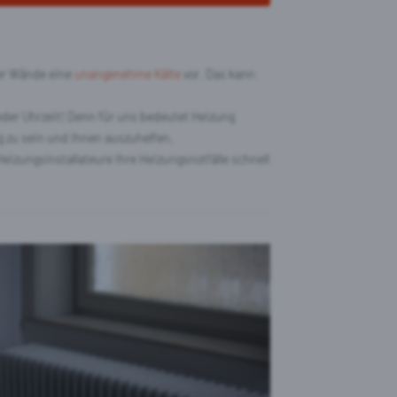
ier Wände eine
unangenehme Kälte
vor. Das kann
eder Uhrzeit! Denn für uns bedeutet Heizung
g zu sein und Ihnen auszuhelfen.
eizungsinstallateure Ihre Heizungsnotfälle schnell