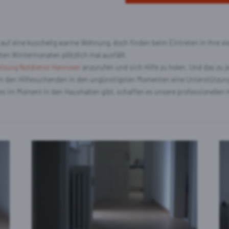
auf eine kuschelig warme Wohnung, doch finden beim Eintreten in Ihre v
lten Wintermonaten plötzlich mal ausfällt.
izung Notdienst Hannover
anzurufen und sich Hilfe zu holen. Und das zu j
, um den Hilfesuchenden in den ungünstigsten Momenten eine Unterstützun
s im Moment in den Haushalten gibt, schaffen es unsere professionellen H