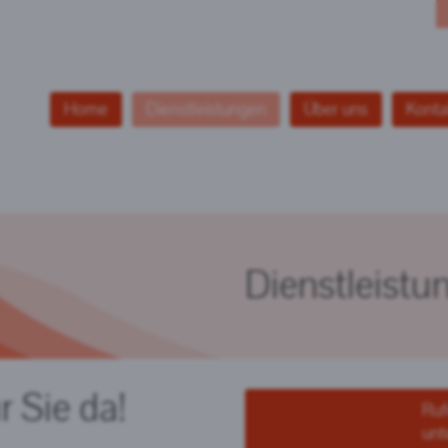
Home
Dienstleistungen
Über uns
Konta
Dienstleistu
r Sie da!
Ruf
unt